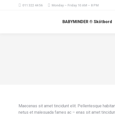
011 322 44 56
Monday – Friday 10 AM – 8 PM
BABYMINDER ® Skötbord
Maecenas sit amet tincidunt elit. Pellentesque habitan
netus et malesuada fames ac – enas sit amet tincidunt