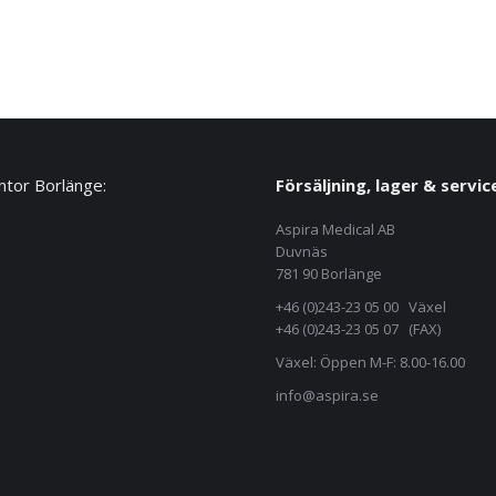
tor Borlänge:
Försäljning, lager & servic
Aspira Medical AB
Duvnäs
781 90 Borlänge
+46 (0)243-23 05 00 Växel
+46 (0)243-23 05 07 (FAX)
Växel: Öppen M-F: 8.00-16.00
info@aspira.se