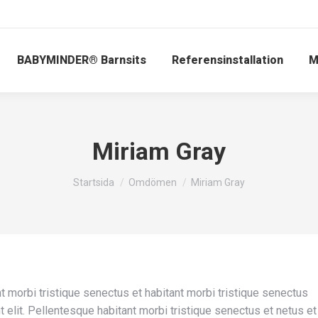
BABYMINDER® Barnsits
Referensinstallation
M
Miriam Gray
Du är här:
Startsida
Omdömen
Miriam Gray
t morbi tristique senectus et habitant morbi tristique senectus
 elit. Pellentesque habitant morbi tristique senectus et netus et