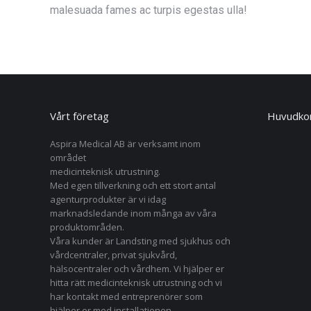
malesuada fames ac turpis egestas ulla!
Vårt företag
Huvudkon
Aspira Medical AB är verksamt inom
området
medicinteknisk utrustning.
Med egen tillverkning och ett stort antal
agenturprodukter är vi idag
marknadsledande inom många av våra
produktområden.
Våra kunder är Landsting med sjukhus och
vårdcentraler, privat sjukvård,
hälsocentraler och vårdhem. Vi hjälper er
hitta rätt medicinteknisk utrustning och vi
har kontakt med entreprenörer som
hjälper er med installationen.