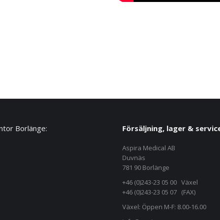
tor Borlänge:
Försäljning, lager & servic
Aspira Medical AB
Duvnäs
781 90 Borlänge
+46 (0)243-23 05 00 Växel
+46 (0)243-23 05 07 (FAX)
Växel: Öppen M-F: 8.00-16.00