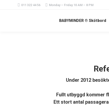
011 322 44 56
Monday – Friday 10 AM – 8 PM
BABYMINDER ® Skötbord
Refe
Under 2012 besökte
Fullt utbyggd kommer fl
Ett stort antal passage