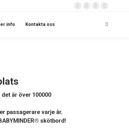
Facebook
X
Instagram
YouTube
page
page
page
page
opens
opens
opens
opens
er info
Kontakta oss
Search:
in
in
in
in
new
new
new
new
window
window
window
window
plats
 det är över 100000
er passagerare varje år.
på BABYMINDER® skötbord!