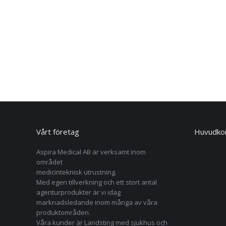
Vårt företag
Huvudkon
Aspira Medical AB är verksamt inom
området
medicinteknisk utrustning.
Med egen tillverkning och ett stort antal
agenturprodukter är vi idag
marknadsledande inom många av våra
produktområden.
Våra kunder är Landsting med sjukhus och