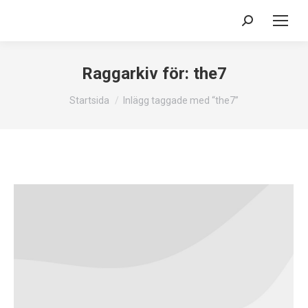
Search:
Raggarkiv för:
the7
Du är här:
Startsida
Inlägg taggade med “the7”