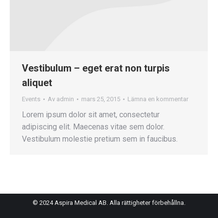
Vestibulum – eget erat non turpis
aliquet
Events
Av
admin
mars 25, 2015
Lämna en kommentar
Lorem ipsum dolor sit amet, consectetur
adipiscing elit. Maecenas vitae sem dolor.
Vestibulum molestie pretium sem in faucibus.
© 2024 Aspira Medical AB. Alla rättigheter förbehållna.